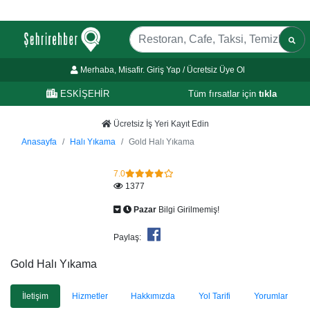
Merhaba, Misafir. Giriş Yap / Ücretsiz Üye Ol
ESKİŞEHİR
Tüm fırsatlar için
tıkla
Ücretsiz İş Yeri Kayıt Edin
Anasayfa
Halı Yıkama
Gold Halı Yıkama
7.0
1377
Pazar
Bilgi Girilmemiş!
Paylaş:
Gold Halı Yıkama
İletişim
Hizmetler
Hakkımızda
Yol Tarifi
Yorumlar