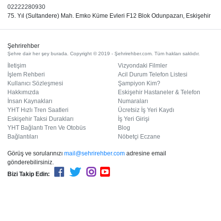
02222280930
75. Yıl (Sultandere) Mah. Emko Küme Evleri F12 Blok Odunpazarı, Eskişehir
Şehrirehber
Şehre dair her şey burada. Copyright © 2019 - Şehrirehber.com. Tüm hakları saklıdır.
İletişim
Vizyondaki Filmler
İşlem Rehberi
Acil Durum Telefon Listesi
Kullanıcı Sözleşmesi
Şampiyon Kim?
Hakkımızda
Eskişehir Hastaneler & Telefon
İnsan Kaynakları
Numaraları
YHT Hızlı Tren Saatleri
Ücretsiz İş Yeri Kaydı
Eskişehir Taksi Durakları
İş Yeri Girişi
YHT Bağlantı Tren Ve Otobüs
Blog
Bağlantıları
Nöbetçi Eczane
Görüş ve sorularınızı
mail@sehrirehber.com
adresine email
gönderebilirsiniz.
Bizi Takip Edin: