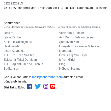
02222220213
75. Yıl (Sultandere) Mah. Emko San. Sit. F-3 Blok Dk:2 Odunpazarı, Eskişehir
Şehrirehber
Şehre dair her şey burada. Copyright © 2019 - Şehrirehber.com. Tüm hakları saklıdır.
İletişim
Vizyondaki Filmler
İşlem Rehberi
Acil Durum Telefon Listesi
Kullanıcı Sözleşmesi
Şampiyon Kim?
Hakkımızda
Eskişehir Hastaneler & Telefon
İnsan Kaynakları
Numaraları
YHT Hızlı Tren Saatleri
Ücretsiz İş Yeri Kaydı
Eskişehir Taksi Durakları
İş Yeri Girişi
YHT Bağlantı Tren Ve Otobüs
Blog
Bağlantıları
Nöbetçi Eczane
Görüş ve sorularınızı
mail@sehrirehber.com
adresine email
gönderebilirsiniz.
Bizi Takip Edin: