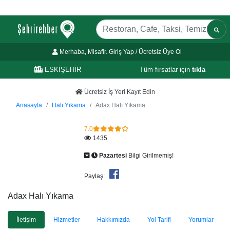
Merhaba, Misafir. Giriş Yap / Ücretsiz Üye Ol
ESKİŞEHİR
Tüm fırsatlar için
tıkla
Ücretsiz İş Yeri Kayıt Edin
Anasayfa
Halı Yıkama
Adax Halı Yıkama
7.0
1435
Pazartesi
Bilgi Girilmemiş!
Paylaş:
Adax Halı Yıkama
İletişim
Hizmetler
Hakkımızda
Yol Tarifi
Yorumlar