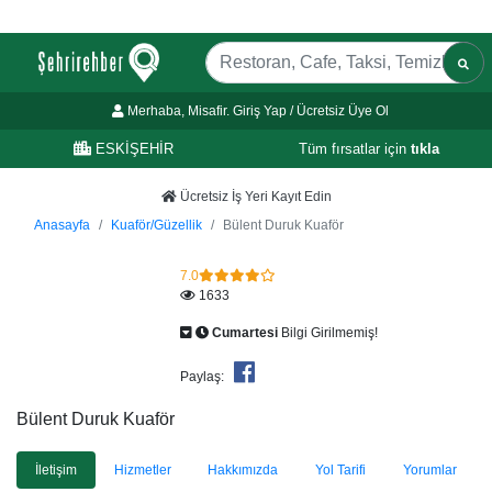
Merhaba, Misafir. Giriş Yap / Ücretsiz Üye Ol
ESKİŞEHİR
Tüm fırsatlar için
tıkla
Ücretsiz İş Yeri Kayıt Edin
Anasayfa
Kuaför/Güzellik
Bülent Duruk Kuaför
7.0
1633
Cumartesi
Bilgi Girilmemiş!
Paylaş:
Bülent Duruk Kuaför
İletişim
Hizmetler
Hakkımızda
Yol Tarifi
Yorumlar