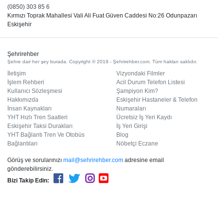
(0850) 303 85 6
Kırmızı Toprak Mahallesi Vali Ali Fuat Güven Caddesi No:26 Odunpazarı
Eskişehir
Şehrirehber
Şehre dair her şey burada. Copyright © 2019 - Şehrirehber.com. Tüm hakları saklıdır.
İletişim
Vizyondaki Filmler
İşlem Rehberi
Acil Durum Telefon Listesi
Kullanıcı Sözleşmesi
Şampiyon Kim?
Hakkımızda
Eskişehir Hastaneler & Telefon
İnsan Kaynakları
Numaraları
YHT Hızlı Tren Saatleri
Ücretsiz İş Yeri Kaydı
Eskişehir Taksi Durakları
İş Yeri Girişi
YHT Bağlantı Tren Ve Otobüs
Blog
Bağlantıları
Nöbetçi Eczane
Görüş ve sorularınızı
mail@sehrirehber.com
adresine email
gönderebilirsiniz.
Bizi Takip Edin: