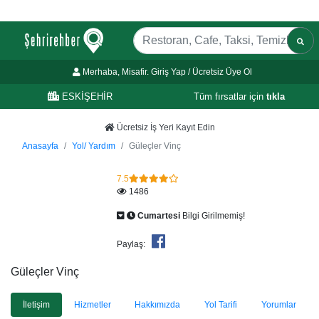
Merhaba, Misafir. Giriş Yap / Ücretsiz Üye Ol
ESKİŞEHİR
Tüm fırsatlar için
tıkla
Ücretsiz İş Yeri Kayıt Edin
Anasayfa
Yol/ Yardım
Güleçler Vinç
7.5
1486
Cumartesi
Bilgi Girilmemiş!
Paylaş:
Güleçler Vinç
İletişim
Hizmetler
Hakkımızda
Yol Tarifi
Yorumlar