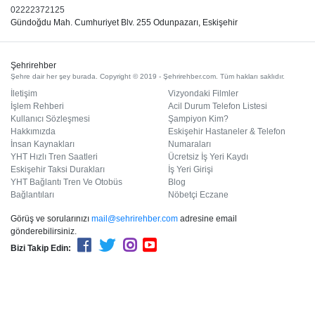
02222372125
Gündoğdu Mah. Cumhuriyet Blv. 255 Odunpazarı, Eskişehir
Şehrirehber
Şehre dair her şey burada. Copyright © 2019 - Şehrirehber.com. Tüm hakları saklıdır.
İletişim
Vizyondaki Filmler
İşlem Rehberi
Acil Durum Telefon Listesi
Kullanıcı Sözleşmesi
Şampiyon Kim?
Hakkımızda
Eskişehir Hastaneler & Telefon
İnsan Kaynakları
Numaraları
YHT Hızlı Tren Saatleri
Ücretsiz İş Yeri Kaydı
Eskişehir Taksi Durakları
İş Yeri Girişi
YHT Bağlantı Tren Ve Otobüs
Blog
Bağlantıları
Nöbetçi Eczane
Görüş ve sorularınızı
mail@sehrirehber.com
adresine email
gönderebilirsiniz.
Bizi Takip Edin: