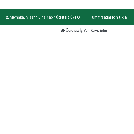
Merhaba, Misafir. Giriş Yap / Ücretsiz Üye Ol
Tüm fırsatlar için
tıkla
Ücretsiz İş Yeri Kayıt Edin