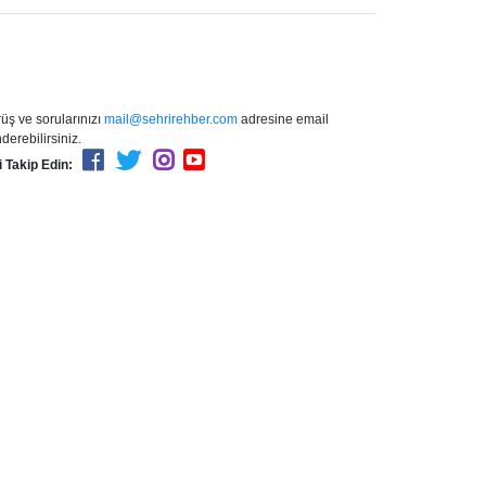
üş ve sorularınızı
mail@sehrirehber.com
adresine email
derebilirsiniz.
i Takip Edin: