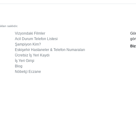
arı saklıdır.
Vizyondaki Filmler
Gör
Acil Durum Telefon Listesi
gön
Şampiyon Kim?
Biz
Eskişehir Hastaneler & Telefon Numaraları
Ücretsiz İş Yeri Kaydı
İş Yeri Girişi
Blog
Nöbetçi Eczane