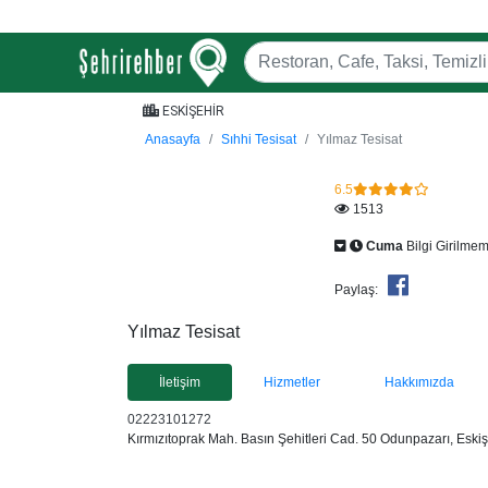
ESKİŞEHİR
Anasayfa
Sıhhi Tesisat
Yılmaz Tesisat
6.5
1513
Cuma
Bilgi Girilmem
Paylaş:
Yılmaz Tesisat
İletişim
Hizmetler
Hakkımızda
02223101272
Kırmızıtoprak Mah. Basın Şehitleri Cad. 50 Odunpazarı, Eskiş