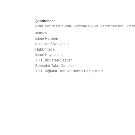
Şehrirehber
Şehre dair her şey burada. Copyright © 2019 - Şehrirehber.com. Tüm hakl
İletişim
İşlem Rehberi
Kullanıcı Sözleşmesi
Hakkımızda
İnsan Kaynakları
YHT Hızlı Tren Saatleri
Eskişehir Taksi Durakları
YHT Bağlantı Tren Ve Otobüs Bağlantıları