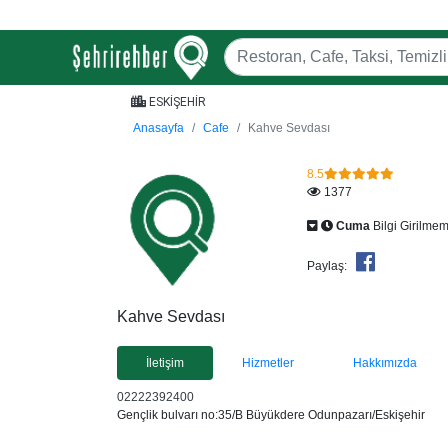
ESKİŞEHİR
Anasayfa
Cafe
Kahve Sevdası
8.5
1377
Cuma
Bilgi Girilmem
Paylaş:
Kahve Sevdası
İletişim
Hizmetler
Hakkımızda
02222392400
Gençlik bulvarı no:35/B Büyükdere Odunpazarı/Eskişehir