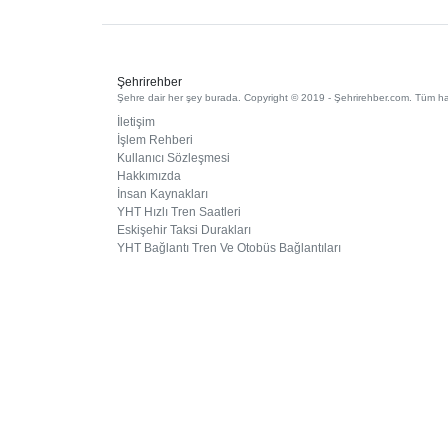
Şehrirehber
Şehre dair her şey burada. Copyright © 2019 - Şehrirehber.com. Tüm hakl
İletişim
İşlem Rehberi
Kullanıcı Sözleşmesi
Hakkımızda
İnsan Kaynakları
YHT Hızlı Tren Saatleri
Eskişehir Taksi Durakları
YHT Bağlantı Tren Ve Otobüs Bağlantıları