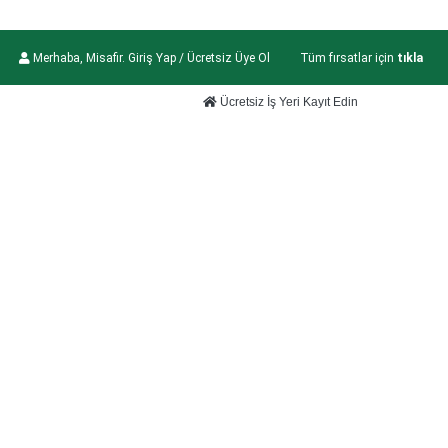
Merhaba, Misafir. Giriş Yap / Ücretsiz Üye Ol
Tüm fırsatlar için
tıkla
Ücretsiz İş Yeri Kayıt Edin