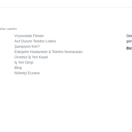
arı saklıdır.
Vizyondaki Filmler
Gör
Acil Durum Telefon Listesi
gön
Şampiyon Kim?
Biz
Eskişehir Hastaneler & Telefon Numaraları
Ücretsiz İş Yeri Kaydı
İş Yeri Girişi
Blog
Nöbetçi Eczane