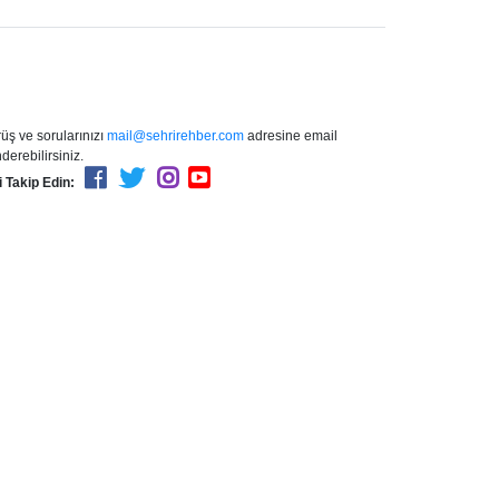
üş ve sorularınızı
mail@sehrirehber.com
adresine email
derebilirsiniz.
i Takip Edin: