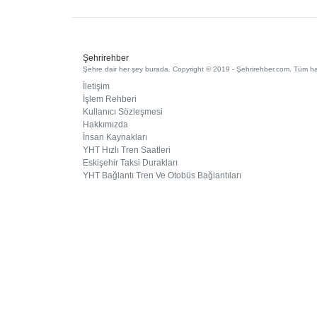
Şehrirehber
Şehre dair her şey burada. Copyright © 2019 - Şehrirehber.com. Tüm hakl
İletişim
İşlem Rehberi
Kullanıcı Sözleşmesi
Hakkımızda
İnsan Kaynakları
YHT Hızlı Tren Saatleri
Eskişehir Taksi Durakları
YHT Bağlantı Tren Ve Otobüs Bağlantıları