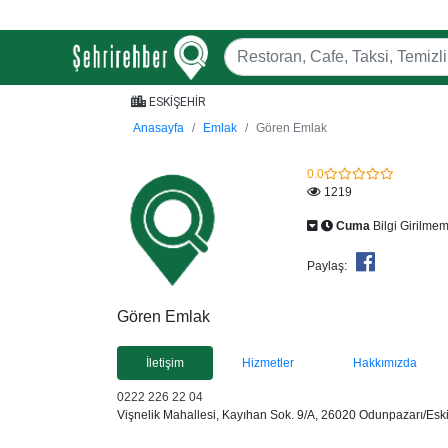
ESKİŞEHİR
Anasayfa
Emlak
Gören Emlak
0.0
1219
Cuma
Bilgi Girilmem
Paylaş:
Gören Emlak
İletişim
Hizmetler
Hakkımızda
0222 226 22 04
Vişnelik Mahallesi, Kayıhan Sok. 9/A, 26020 Odunpazarı/Eski