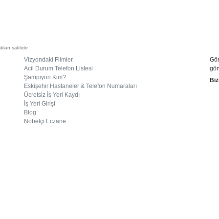
arı saklıdır.
Vizyondaki Filmler
Gör
Acil Durum Telefon Listesi
gön
Şampiyon Kim?
Biz
Eskişehir Hastaneler & Telefon Numaraları
Ücretsiz İş Yeri Kaydı
İş Yeri Girişi
Blog
Nöbetçi Eczane