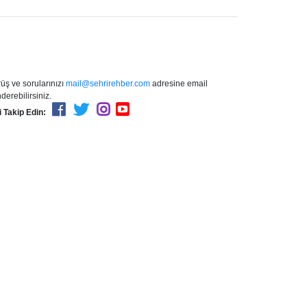
üş ve sorularınızı
mail@sehrirehber.com
adresine email
derebilirsiniz.
i Takip Edin: