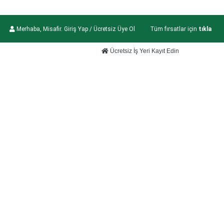
Merhaba, Misafir. Giriş Yap / Ücretsiz Üye Ol
Tüm fırsatlar için
tıkla
Ücretsiz İş Yeri Kayıt Edin