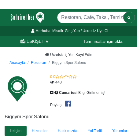
Merhaba, Misafir. Giriş Yap / Ücretsiz Üye Ol
ESKİŞEHİR
Tüm fırsatlar için
tıkla
Ücretsiz İş Yeri Kayıt Edin
Anasayfa
Restoran
Biggym Spor Salonu
0.0
448
Cumartesi
Bilgi Girilmemiş!
Paylaş:
Biggym Spor Salonu
İletişim
Hizmetler
Hakkımızda
Yol Tarifi
Yorumlar