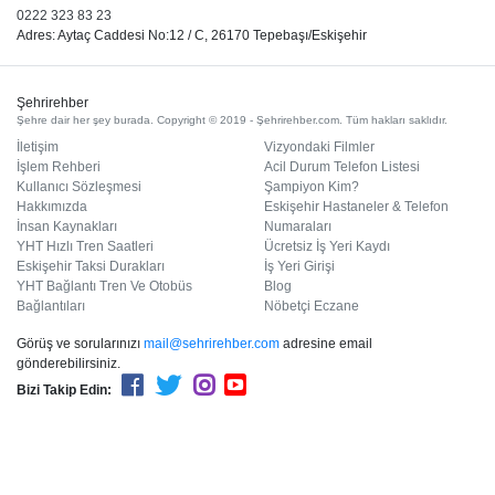
0222 323 83 23
Adres: Aytaç Caddesi No:12 / C, 26170 Tepebaşı/Eskişehir
Şehrirehber
Şehre dair her şey burada. Copyright © 2019 - Şehrirehber.com. Tüm hakları saklıdır.
İletişim
Vizyondaki Filmler
İşlem Rehberi
Acil Durum Telefon Listesi
Kullanıcı Sözleşmesi
Şampiyon Kim?
Hakkımızda
Eskişehir Hastaneler & Telefon
İnsan Kaynakları
Numaraları
YHT Hızlı Tren Saatleri
Ücretsiz İş Yeri Kaydı
Eskişehir Taksi Durakları
İş Yeri Girişi
YHT Bağlantı Tren Ve Otobüs
Blog
Bağlantıları
Nöbetçi Eczane
Görüş ve sorularınızı
mail@sehrirehber.com
adresine email
gönderebilirsiniz.
Bizi Takip Edin: