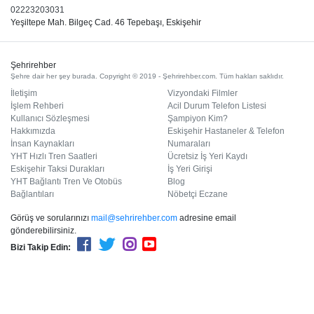
02223203031
Yeşiltepe Mah. Bilgeç Cad. 46 Tepebaşı, Eskişehir
Şehrirehber
Şehre dair her şey burada. Copyright © 2019 - Şehrirehber.com. Tüm hakları saklıdır.
İletişim
Vizyondaki Filmler
İşlem Rehberi
Acil Durum Telefon Listesi
Kullanıcı Sözleşmesi
Şampiyon Kim?
Hakkımızda
Eskişehir Hastaneler & Telefon
İnsan Kaynakları
Numaraları
YHT Hızlı Tren Saatleri
Ücretsiz İş Yeri Kaydı
Eskişehir Taksi Durakları
İş Yeri Girişi
YHT Bağlantı Tren Ve Otobüs
Blog
Bağlantıları
Nöbetçi Eczane
Görüş ve sorularınızı
mail@sehrirehber.com
adresine email
gönderebilirsiniz.
Bizi Takip Edin: