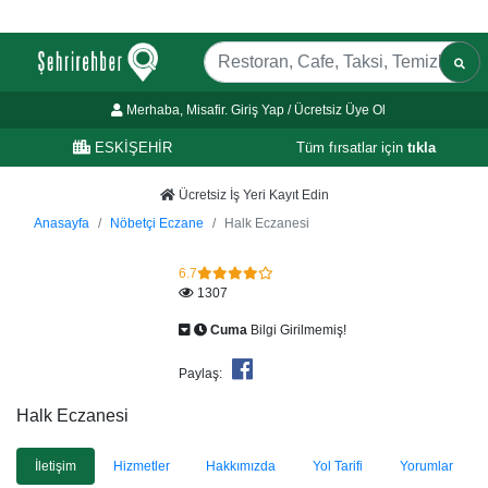
Merhaba, Misafir. Giriş Yap / Ücretsiz Üye Ol
ESKİŞEHİR
Tüm fırsatlar için
tıkla
Ücretsiz İş Yeri Kayıt Edin
Anasayfa
Nöbetçi Eczane
Halk Eczanesi
6.7
1307
Cuma
Bilgi Girilmemiş!
Paylaş:
Halk Eczanesi
İletişim
Hizmetler
Hakkımızda
Yol Tarifi
Yorumlar